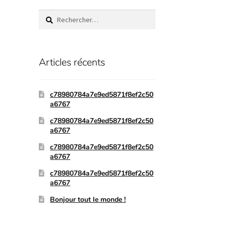
Articles récents
c78980784a7e9ed5871f8ef2c50
a6767
c78980784a7e9ed5871f8ef2c50
a6767
c78980784a7e9ed5871f8ef2c50
a6767
c78980784a7e9ed5871f8ef2c50
a6767
Bonjour tout le monde !