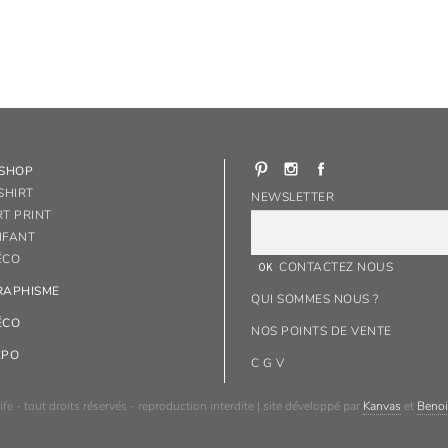
-SHOP
SHIRT
NEWSLETTER
RT PRINT
NFANT
ÉCO
CONTACTEZ NOUS
RAPHISME
QUI SOMMES NOUS ?
ÉCO
NOS POINTS DE VENTE
XPO
C G V
ife - tout droits réservés - reproduction interdite | site développé par
Kanvas
et
Benoi