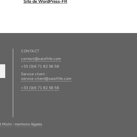
Site de WordPress-FR
CONTACT
contact@oaioflife.com
+33 (0)6 71 82 56 56
Service client :
service-client@oaioflife.com
+33 (0)6 71 82 56 56
t Mislin
|
mentions légales