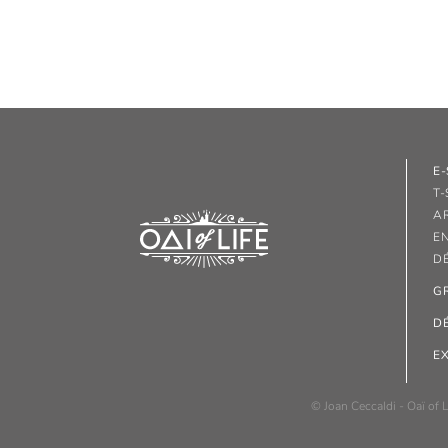
E
T-
A
E
D
G
D
E
© Joan Ceccaldi - Oaï of L