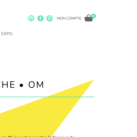
0
MON COMPTE
EXPO
CHE • OM