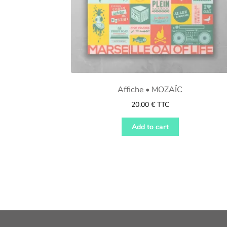
Affiche • MOZAÏC
20.00
€
TTC
Add to cart