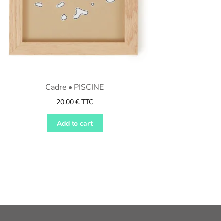
Cadre • PISCINE
20.00
€
TTC
Add to cart