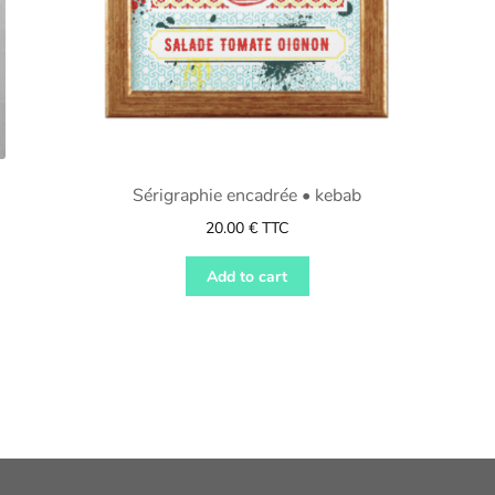
Sérigraphie encadrée • kebab
20.00
€
TTC
Add to cart