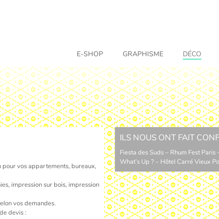
E-SHOP
GRAPHISME
DÉCO
ILS NOUS ONT FAIT CON
Fiesta des Suds – Rhum Fest Paris
What’s Up ? – Hôtel Carré Vieux Po
n pour vos appartements, bureaux,
es, impression sur bois, impression
selon vos demandes.
de devis :