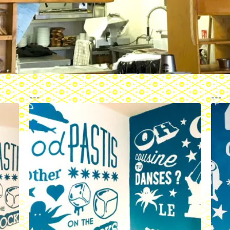
---
---