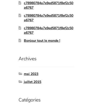
c78980784a7e9ed5871f8ef2c50
a6767
c78980784a7e9ed5871f8ef2c50
a6767
c78980784a7e9ed5871f8ef2c50
a6767
Bonjour tout le monde !
Archives
mai 2023
juillet 2015
Catégories