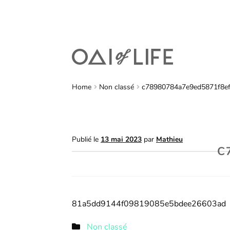
Home
Non classé
c78980784a7e9ed5871f8e
Publié le
13 mai 2023
par
Mathieu
C
81a5dd9144f09819085e5bdee26603ad
Non classé