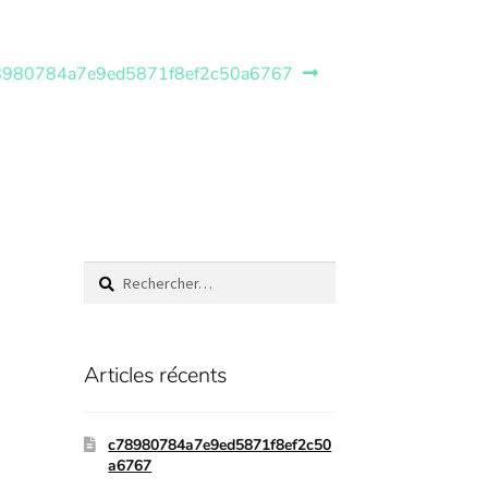
8980784a7e9ed5871f8ef2c50a6767
Articles récents
c78980784a7e9ed5871f8ef2c50
a6767