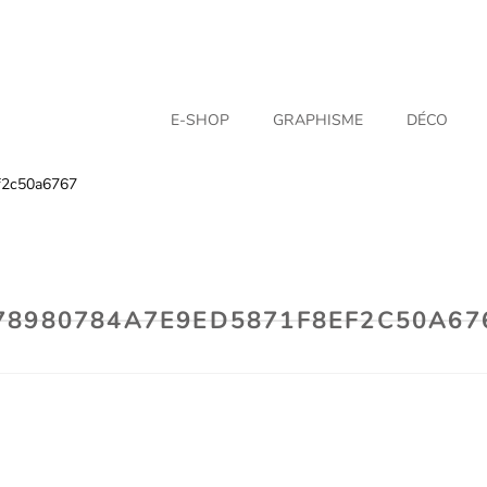
E-SHOP
GRAPHISME
DÉCO
f2c50a6767
78980784A7E9ED5871F8EF2C50A67