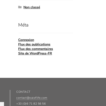
Non classé
Méta
Connexion
Flux des publications
Flux des commentaires
Site de WordPress-FR
CONTACT
contact@oaioflife.com
+33 (0)6 71 82 56 56