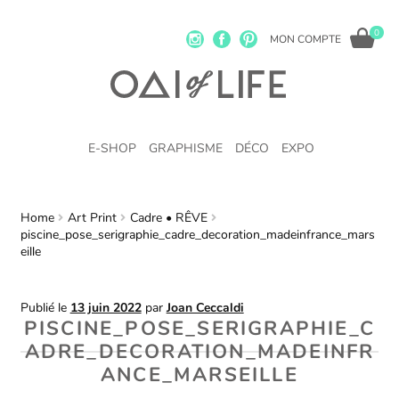
0
MON COMPTE
E-SHOP
GRAPHISME
DÉCO
EXPO
Home
Art Print
Cadre • RÊVE
piscine_pose_serigraphie_cadre_decoration_madeinfrance_mars
eille
Publié le
13 juin 2022
par
Joan Ceccaldi
PISCINE_POSE_SERIGRAPHIE_C
ADRE_DECORATION_MADEINFR
ANCE_MARSEILLE