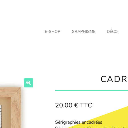
E-SHOP
GRAPHISME
DÉCO
CADR
20.00
€
TTC
Sérigraphies encadrées