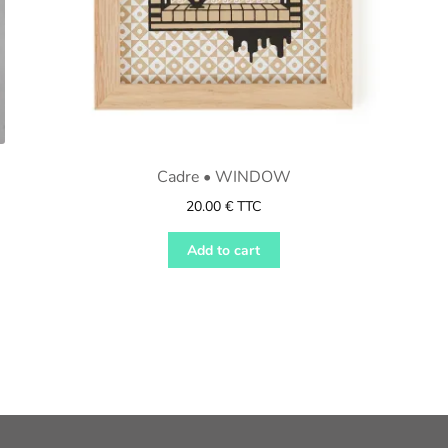
Cadre • WINDOW
20.00
€
TTC
Add to cart