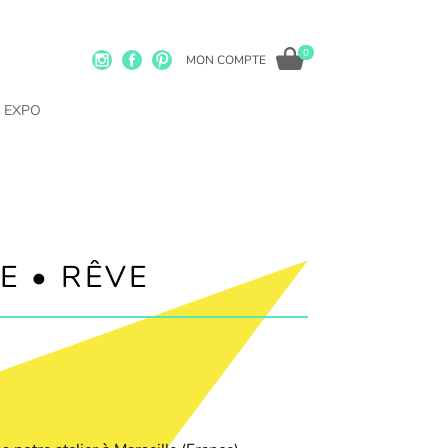
0
MON COMPTE
EXPO
E • RÊVE