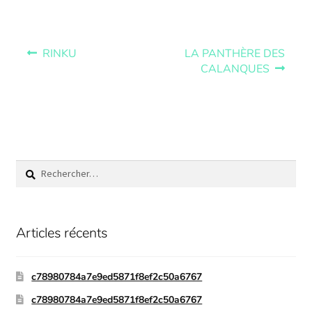
RINKU
LA PANTHÈRE DES
CALANQUES
Articles récents
c78980784a7e9ed5871f8ef2c50a6767
c78980784a7e9ed5871f8ef2c50a6767