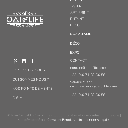
T-SHIRT
ART PRINT
ENFANT
DÉCO
GRAPHISME
DÉCO
EXPO
CONTACT
contact@oaioflife.com
CONTACTEZ NOUS
+33 (0)6 71 82 56 56
QUI SOMMES NOUS ?
Service client :
service-client@oaioflife.com
NOS POINTS DE VENTE
+33 (0)6 71 82 56 56
C G V
© Joan Ceccaldi - Oaï of Life - tout droits réservés - reproduction interdite |
site développé par
Kanvas
et
Benoit Mislin
|
mentions légales