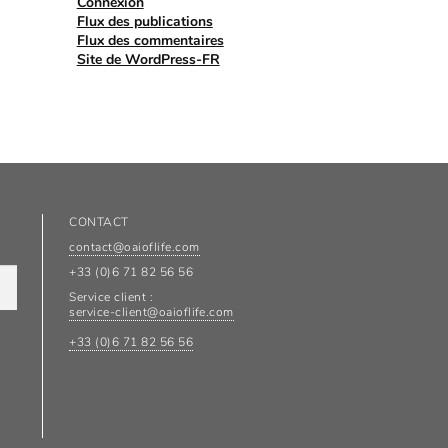
Connexion
Flux des publications
Flux des commentaires
Site de WordPress-FR
CONTACT
contact@oaioflife.com
+33 (0)6 71 82 56 56
Service client :
service-client@oaioflife.com
+33 (0)6 71 82 56 56