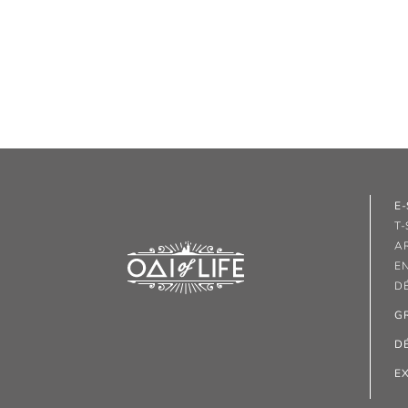
E
T-
A
E
D
G
D
E