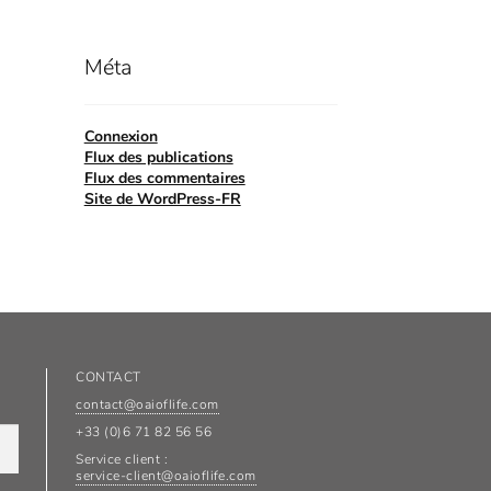
Méta
Connexion
Flux des publications
Flux des commentaires
Site de WordPress-FR
CONTACT
contact@oaioflife.com
+33 (0)6 71 82 56 56
Service client :
service-client@oaioflife.com