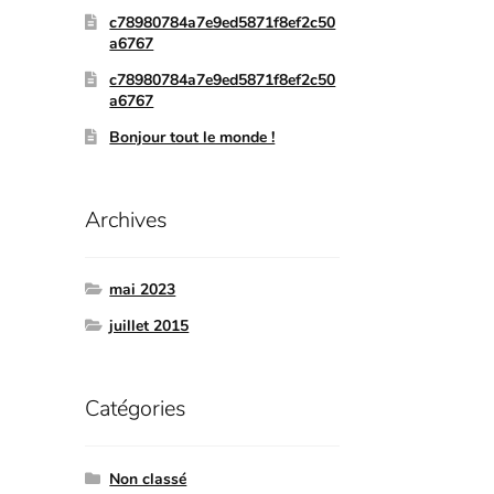
c78980784a7e9ed5871f8ef2c50
a6767
c78980784a7e9ed5871f8ef2c50
a6767
Bonjour tout le monde !
Archives
mai 2023
juillet 2015
Catégories
Non classé