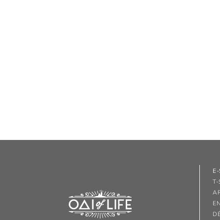
E
T-
A
E
D