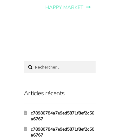
HAPPY MARKET
Articles récents
c78980784a7e9ed5871f8ef2c50
a6767
c78980784a7e9ed5871f8ef2c50
a6767