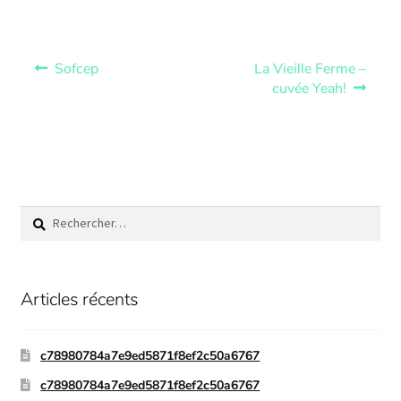
Sofcep
La Vieille Ferme –
cuvée Yeah!
Articles récents
c78980784a7e9ed5871f8ef2c50a6767
c78980784a7e9ed5871f8ef2c50a6767