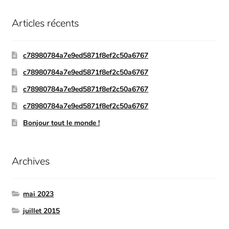
Articles récents
c78980784a7e9ed5871f8ef2c50a6767
c78980784a7e9ed5871f8ef2c50a6767
c78980784a7e9ed5871f8ef2c50a6767
c78980784a7e9ed5871f8ef2c50a6767
Bonjour tout le monde !
Archives
mai 2023
juillet 2015