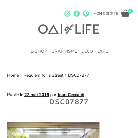
0
MON COMPTE
E-SHOP
GRAPHISME
DÉCO
EXPO
Home
Requiem for a Street
DSC07877
Publié le
27 mai 2016
par
Joan Ceccaldi
DSC07877