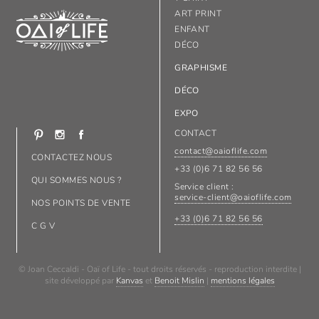
ART PRINT
ENFANT
DÉCO
GRAPHISME
DÉCO
EXPO
CONTACT
contact@oaioflife.com
CONTACTEZ NOUS
+33 (0)6 71 82 56 56
QUI SOMMES NOUS ?
Service client :
service-client@oaioflife.com
NOS POINTS DE VENTE
+33 (0)6 71 82 56 56
C G V
© Joan Ceccaldi - Oaï of Life - tout droits réservés - reproduction interdite |
site développé par
Kanvas
et
Benoit Mislin
|
mentions légales