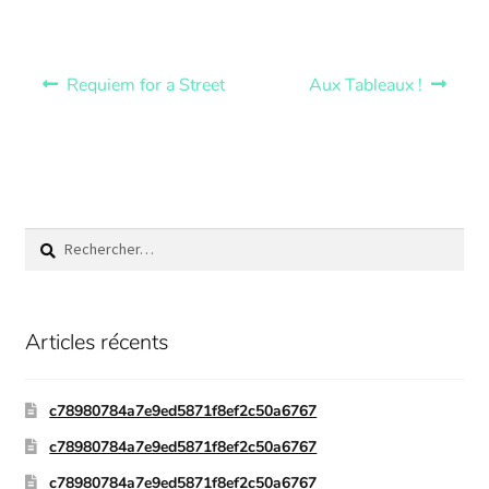
Requiem for a Street
Aux Tableaux !
Articles récents
c78980784a7e9ed5871f8ef2c50a6767
c78980784a7e9ed5871f8ef2c50a6767
c78980784a7e9ed5871f8ef2c50a6767