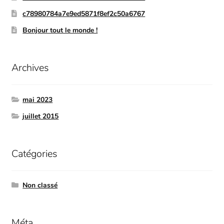
c78980784a7e9ed5871f8ef2c50a6767
Bonjour tout le monde !
Archives
mai 2023
juillet 2015
Catégories
Non classé
Méta