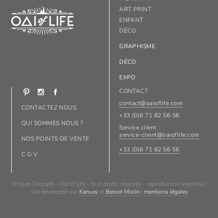
ART PRINT
ENFANT
DÉCO
GRAPHISME
DÉCO
EXPO
CONTACT
contact@oaioflife.com
CONTACTEZ NOUS
+33 (0)6 71 82 56 56
QUI SOMMES NOUS ?
Service client :
service-client@oaioflife.com
NOS POINTS DE VENTE
+33 (0)6 71 82 56 56
C G V
© Joan Ceccaldi - Oaï of Life - tout droits réservés - reproduction interdite |
site développé par
Kanvas
et
Benoit Mislin
|
mentions légales