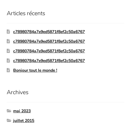
Articles récents
c78980784a7e9ed5871f8ef2c50a6767
c78980784a7e9ed5871f8ef2c50a6767
c78980784a7e9ed5871f8ef2c50a6767
c78980784a7e9ed5871f8ef2c50a6767
Bonjour tout le monde !
Archives
mai 2023
juillet 2015