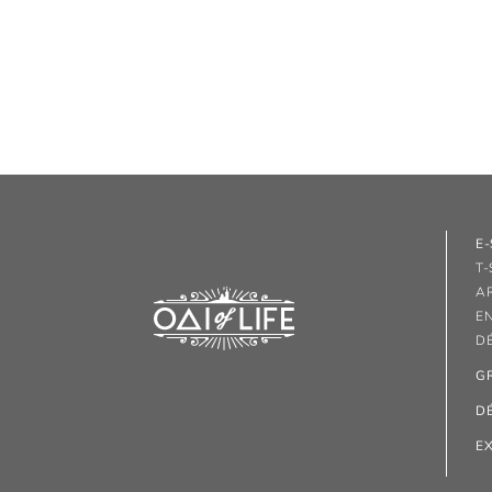
E
T-
A
E
D
G
D
E