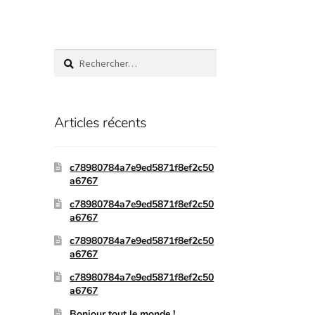
Articles récents
c78980784a7e9ed5871f8ef2c50
a6767
c78980784a7e9ed5871f8ef2c50
a6767
c78980784a7e9ed5871f8ef2c50
a6767
c78980784a7e9ed5871f8ef2c50
a6767
Bonjour tout le monde !