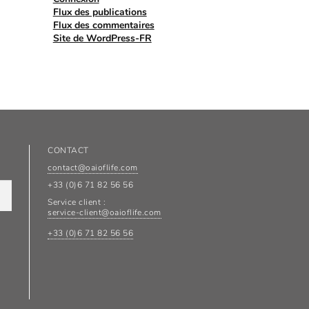
Flux des publications
Flux des commentaires
Site de WordPress-FR
CONTACT
contact@oaioflife.com
+33 (0)6 71 82 56 56
Service client :
service-client@oaioflife.com
+33 (0)6 71 82 56 56