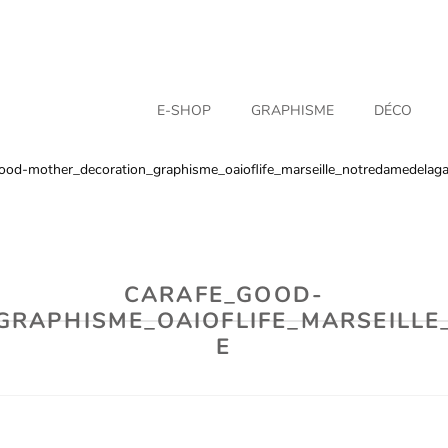
E-SHOP
GRAPHISME
DÉCO
ood-mother_decoration_graphisme_oaioflife_marseille_notredamedelag
CARAFE_GOOD-
GRAPHISME_OAIOFLIFE_MARSEILL
E