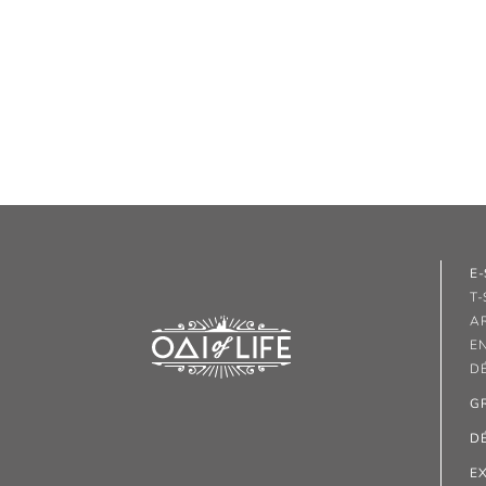
E
T-
A
E
D
G
D
E