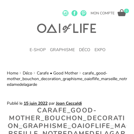
0
MON COMPTE
E-SHOP
GRAPHISME
DÉCO
EXPO
Home
Déco
Carafe • Good Mother
carafe_good-
mother_bouchon_decoration_graphisme_oaioflife_marseille_notr
edamedelagarde
Publié le
15 juin 2022
par
Joan Ceccaldi
CARAFE_GOOD-
MOTHER_BOUCHON_DECORATI
ON_GRAPHISME_OAIOFLIFE_MA
RSEILLE_NOTREDAMEDELAGAR