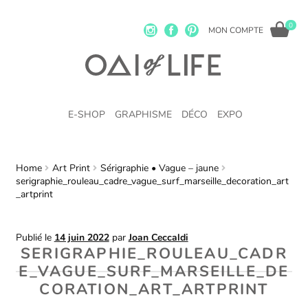
0
MON COMPTE
E-SHOP
GRAPHISME
DÉCO
EXPO
Home
Art Print
Sérigraphie • Vague – jaune
serigraphie_rouleau_cadre_vague_surf_marseille_decoration_art
_artprint
Publié le
14 juin 2022
par
Joan Ceccaldi
SERIGRAPHIE_ROULEAU_CADR
E_VAGUE_SURF_MARSEILLE_DE
CORATION_ART_ARTPRINT