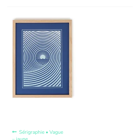
Sérigraphie • Vague
– jaune