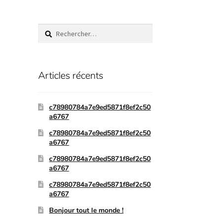
Articles récents
c78980784a7e9ed5871f8ef2c50
a6767
c78980784a7e9ed5871f8ef2c50
a6767
c78980784a7e9ed5871f8ef2c50
a6767
c78980784a7e9ed5871f8ef2c50
a6767
Bonjour tout le monde !