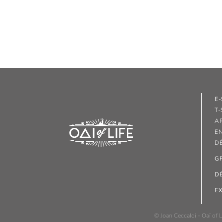
E
T-
A
E
D
G
D
E
© Joan Ceccaldi - Oaï of L