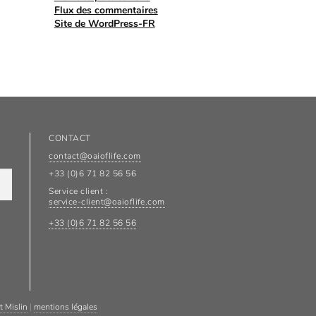
Flux des commentaires
Site de WordPress-FR
CONTACT
contact@oaioflife.com
+33 (0)6 71 82 56 56
Service client :
service-client@oaioflife.com
+33 (0)6 71 82 56 56
t Mislin
|
mentions légales