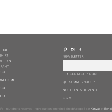
-SHOP
SHIRT
NEWSLETTER
RT PRINT
NFANT
ÉCO
CONTACTEZ NOUS
RAPHISME
QUI SOMMES NOUS ?
ÉCO
NOS POINTS DE VENTE
XPO
C G V
ife - tout droits réservés - reproduction interdite | site développé par
Kanvas
et
Benoi