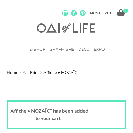
1
MON COMPTE
E-SHOP
GRAPHISME
DÉCO
EXPO
Home
Art Print
Affiche • MOZAÏC
“Affiche • MOZAÏC” has been added
View cart
to your cart.