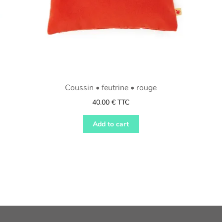
Coussin • feutrine • rouge
40.00
€
TTC
Add to cart