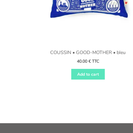
COUSSIN • GOOD-MOTHER • bleu
40.00
€
TTC
Add to cart